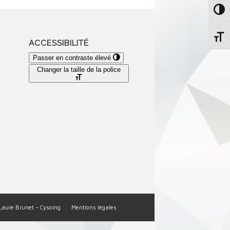
Passe
Change
ACCESSIBILITÉ
Passer en contraste élevé
Changer la taille de la police
-Laure Brunet – Cysoing
Mentions légales
.