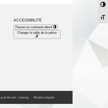
Passe
Change
ACCESSIBILITÉ
Passer en contraste élevé
Changer la taille de la police
-Laure Brunet – Cysoing
Mentions légales
.