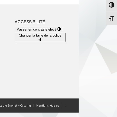
Passe
Change
ACCESSIBILITÉ
Passer en contraste élevé
Changer la taille de la police
-Laure Brunet – Cysoing
Mentions légales
.