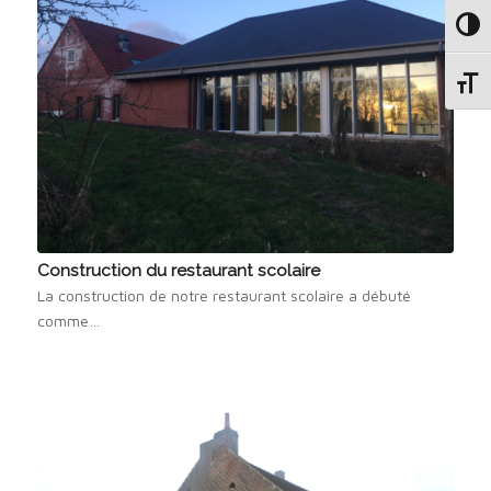
Passe
Change
Construction du restaurant scolaire
La construction de notre restaurant scolaire a débuté
comme…