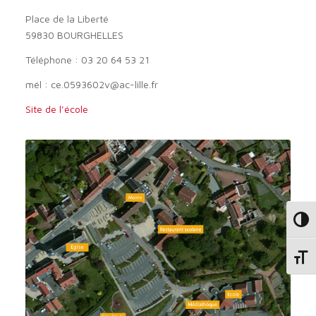
Place de la Liberté
59830 BOURGHELLES
Téléphone : 03 20 64 53 21
mél : ce.0593602v@ac-lille.fr
Site de l’école
Passe
Change