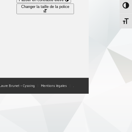
Changer la taille de la police
Passe
Change
-Laure Brunet – Cysoing
Mentions légales
.