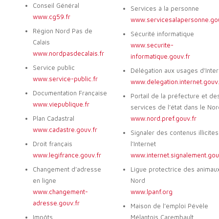
Conseil Général
Services à la personne
www.cg59.fr
www.servicesalapersonne.gou
Région Nord Pas de
Sécurité informatique
Calais
www.securite-
www.nordpasdecalais.fr
informatique.gouv.fr
Service public
Délégation aux usages d’Inter
www.service-public.fr
www.delegation.internet.gouv.
Documentation Française
Portail de la préfecture et de
www.viepublique.fr
services de l’état dans le Nor
Plan Cadastral
www.nord.pref.gouv.fr
www.cadastre.gouv.fr
Signaler des contenus illicite
Droit français
l’Internet
www.legifrance.gouv.fr
www.internet.signalement.gou
Changement d’adresse
Ligue protectrice des animau
en ligne
Nord
www.changement-
www.lpanf.org
adresse.gouv.fr
Maison de l’emploi Pévèle
Impôts
Mélantois Carembault