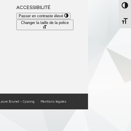
Passe
ACCESSIBILITÉ
Passer en contraste élevé
Change
Changer la taille de la police
-Laure Brunet – Cysoing
Mentions légales
.