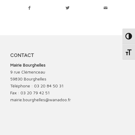
Passe
Change
CONTACT
Mairie Bourghelles
9 rue Clémenceau
59830 Bourghelles
Téléphone : 03 20 84 50 31
Fax : 03 20 79 42 51
mairie.bourghelles@wanadoo.fr