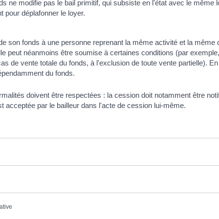
s ne modifie pas le bail primitif, qui subsiste en l'état avec le même 
t pour déplafonner le loyer.
é de son fonds à une personne reprenant la même activité et la même cli
Elle peut néanmoins être soumise à certaines conditions (par exempl
cas de vente totale du fonds, à l'exclusion de toute vente partielle). E
indépendamment du fonds.
rmalités doivent être respectées : la cession doit notamment être notif
est acceptée par le bailleur dans l'acte de cession lui-même.
ative