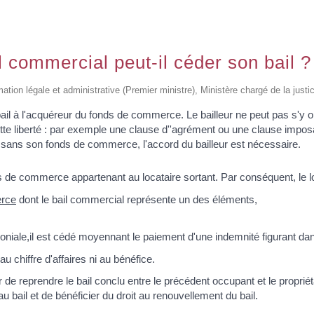
il commercial peut-il céder son bail ?
rmation légale et administrative (Premier ministre), Ministère chargé de la justi
ail à l'acquéreur du fonds de commerce. Le bailleur ne peut pas s'y op
e liberté : par exemple une clause d''agrément ou une clause imposant 
l sans son fonds de commerce, l'accord du bailleur est nécessaire.
de commerce appartenant au locataire sortant. Par conséquent, le loc
rce
dont le bail commercial représente un des éléments,
moniale,il est cédé moyennant le paiement d'une indemnité figurant dan
au chiffre d'affaires ni au bénéfice.
de reprendre le bail conclu entre le précédent occupant et le propriéta
u bail et de bénéficier du droit au renouvellement du bail.