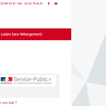
20 84 50 31 - Fax : 03 20 79 42 51
 Loisirs Sans Hébergement)
r son bail ?