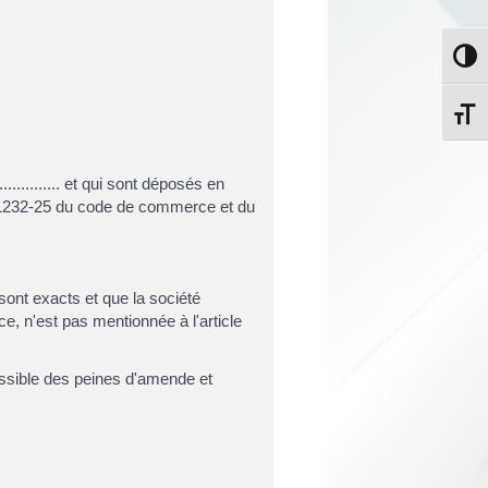
Passe
Change
.................. et qui sont déposés en
e L232-25 du code de commerce et du
sont exacts et que la société
e, n'est pas mentionnée à l'article
assible des peines d'amende et