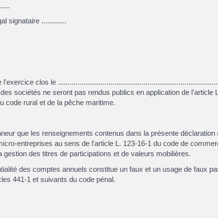
....
 signataire .............
 clos le ..............................................................................
es sociétés ne seront pas rendus publics en application de l'articl
du code rural et de la pêche maritime.
onneur que les renseignements contenus dans la présente déclaration 
micro-entreprises au sens de l'article L. 123-16-1 du code de commerc
a gestion des titres de participations et de valeurs mobilières.
ntialité des comptes annuels constitue un faux et un usage de faux p
les 441-1 et suivants du code pénal.