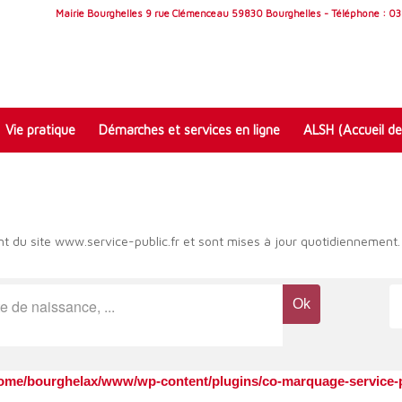
Mairie Bourghelles 9 rue Clémenceau 59830 Bourghelles - Téléphone : 03 
Vie pratique
Démarches et services en ligne
ALSH (Accueil de
t du site www.service-public.fr et sont mises à jour quotidiennement.
ome/bourghelax/www/wp-content/plugins/co-marquage-service-p