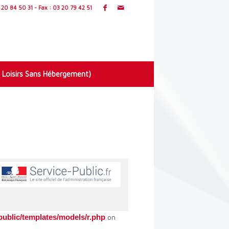
20 84 50 31 - Fax : 03 20 79 42 51
 Loisirs Sans Hébergement)
ublic/templates/models/r.php
on