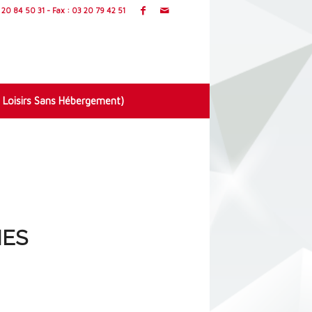
20 84 50 31 - Fax : 03 20 79 42 51
 Loisirs Sans Hébergement)
MES