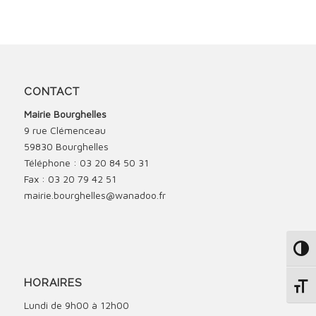
CONTACT
Mairie Bourghelles
9 rue Clémenceau
59830 Bourghelles
Téléphone : 03 20 84 50 31
Fax : 03 20 79 42 51
mairie.bourghelles@wanadoo.fr
Passe
HORAIRES
Change
Lundi de 9h00 à 12h00