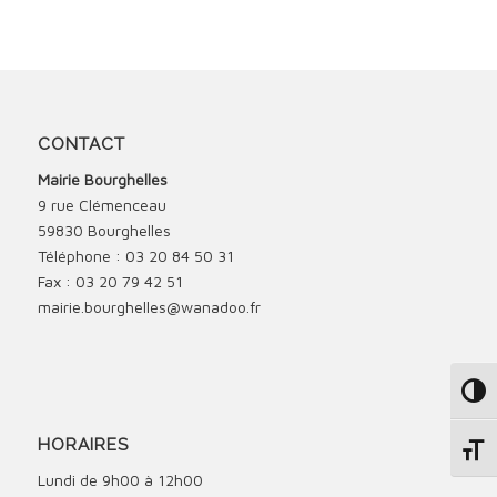
CONTACT
Mairie Bourghelles
9 rue Clémenceau
59830 Bourghelles
Téléphone : 03 20 84 50 31
Fax : 03 20 79 42 51
mairie.bourghelles@wanadoo.fr
Passe
HORAIRES
Change
Lundi de 9h00 à 12h00