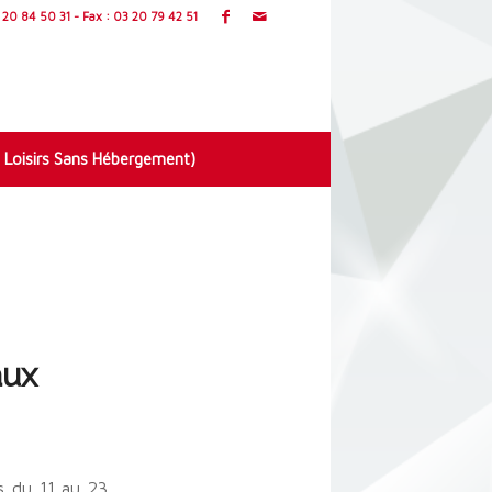
20 84 50 31 - Fax : 03 20 79 42 51
 Loisirs Sans Hébergement)
aux
is du 11 au 23