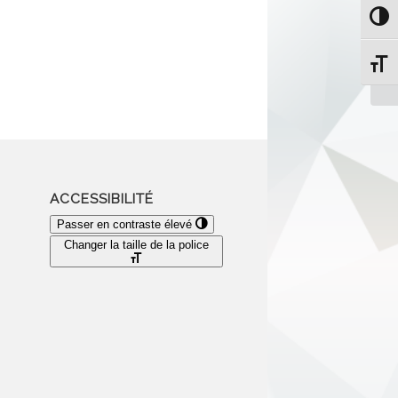
Passe
Re
mu
Change
ACCESSIBILITÉ
Passer en contraste élevé
Changer la taille de la police