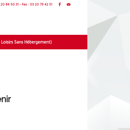
20 84 50 31 - Fax : 03 20 79 42 51
 Loisirs Sans Hébergement)
nir