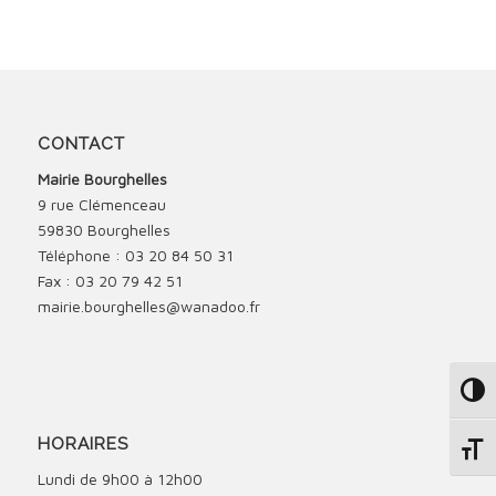
CONTACT
Mairie Bourghelles
9 rue Clémenceau
59830 Bourghelles
Téléphone : 03 20 84 50 31
Fax : 03 20 79 42 51
mairie.bourghelles@wanadoo.fr
Passe
HORAIRES
Change
Lundi de 9h00 à 12h00